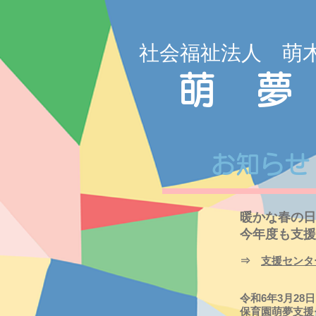
社会福祉法人 萌
萌 夢
お知らせ
暖かな春の日
今年度も支援
​​⇒
支援センタ
令和6年3月28日
保育園萌夢支援